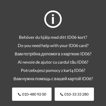
🛈
Prisbelönt mobil
Behöver du hjälp med ditt ID06-kort?
personalliggare
Do you need help with your ID06 card?
Вам потрібна допомога з карткою ID06?
”Hardhat ID06 är helt klart den bästa personalliggaren vi
kört. Jag kan rekommendera den varmt.”
Ai nevoie de ajutor cu cardul tău ID06?
- Jörgen Axelsson, Bravida
Potrzebujesz pomocy z kartą ID06?
Вам нужна помощь с вашей картой ID06?
📞 010-480 92 00
📞 010-33 33 280