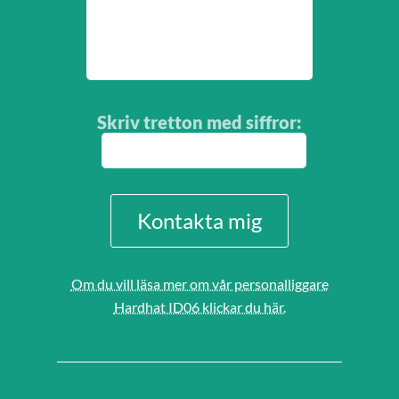
Skriv
tretton
med siffror
:
Om du vill läsa mer om vår personalliggare
Hardhat ID06 klickar du här.