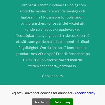
Hardhat AB är ett kundnära IT-bolag som
utvecklar moderna, användarvänliga och
hjälpsamma IT-lösningar för bolag inom
byggbranschen. För oss är det viktigt att
kunderna snabbt ska uppleva ökad
förutsägbarhet, tydlighet och riskreduktion på
ett sätt som ger dem stärkt ekonomi och ökad
långsiktighet. Om du önskar få kontakt med
grundare och VD, ring då Fredrik Sandebert på
0708-206365 eller skicka ett mail till
fredrik.sandebert@hardhat.io
.
Cookiepolicy
Okej att vi använder cookies för annonser? (
cookiepolicy
)
Nej tack
Det är okej